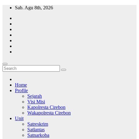
Skip
Sab. Agu 8th, 2026
to
content
Polresta Cirebon
Polri Presisi
Home
Profile
Sejarah
Visi Misi
Kapolresta Cirebon
Wakapolresta Cirebon
Unit
Satreskrim
Satlantas
Satnarkoba