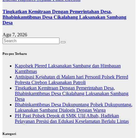
Tingkatkan Kemitraan Dengan Pemerintahan Desa,
Bhabinkamtibmas Desa Cikalahang Laksanakan Sambang
Desa
Agu 7, 2026
Pos-pos Terbaru
Kapolsek Plered Laksanakan Sambang dan Himbauan
Kamtibmas
Antisipasi Kejahatan di Malam hari Personil Polsek Plered
Polresta Cirebon Laksanakan Patroli
Tingkatkan Kemitraan Dengan Pemerintahan Desa,
Bhabinkamtibmas Desa Cikalahang Laksanakan Sambang
Desa
Bhabinkamtibmas Desa Dukupuntang Polsek Dukupuntang,
Laksanakan Sambang Dialogis Dengan Warga
PH Pagi Polsek Depok di SMK Ulil Albab, Hadirkan
Pelayanan Presisi dan Edukasi Keselamatan Berlalu Lintas
Kategori