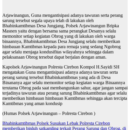
Arjawinangun, Guna mengantisipasi adanya tawuran serta perang
sarung tersebut segala upaya telah di lakukan oleh
Bhabinkamtibmas Desa Jungjang, Polsek Arjawinangun Bripka
Masnen yaitu dengan bersama sama perangkat Desanya selalu
memonitor setiap kegiatan Obrog yang di lakukan oleh warga
binaannya, Bhabinkamtibmas Desa Jungjang selalu memberikan
himbauan Kamtibmas kepada para remaja yang sedang Ngobrog
agar selalu menjaga kondusifitas wilayahnya sehingga dalam
pelaksanaan Obrog tersebut dapat berjalan dengan aman.
Kapolsek Arjawinangun Polresta Cirebon Kompol H.Sayidi SH
mengatakan Guna mengantisipasi adanya adanya tawuran serta
perang sarung tersebut Bhabinkamtibmas yang ada di Desa
Binananya agar selalu memonitor setiap kegiatan warga Binaannya
terutama Obrog pada saat membangunkan sahur, agar jangan sampai
terjadinya tawuran atau perang sarung Bhabinkamtibmas agar selalu
memberikan himbauan himbauan Kamtibmas sehingga akan tercipta
Kamtibmas yang aman kondusip
(Humas Polsek Arjawinangun – Polresta Cirebon )
Navigasi
Bhabinkamtibmas Polsek Susukan Lebak Polresta Cirebon
memberikan binluh satkamling terkait Perang Sarung dan Obrog, di