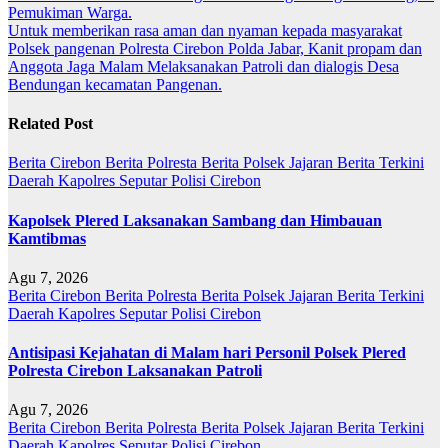
pos
Pemukiman Warga.
Untuk memberikan rasa aman dan nyaman kepada masyarakat
Polsek pangenan Polresta Cirebon Polda Jabar, Kanit propam dan
Anggota Jaga Malam Melaksanakan Patroli dan dialogis Desa
Bendungan kecamatan Pangenan.
Related Post
Berita Cirebon
Berita Polresta
Berita Polsek Jajaran
Berita Terkini
Daerah
Kapolres
Seputar Polisi Cirebon
Kapolsek Plered Laksanakan Sambang dan Himbauan
Kamtibmas
Agu 7, 2026
Berita Cirebon
Berita Polresta
Berita Polsek Jajaran
Berita Terkini
Daerah
Kapolres
Seputar Polisi Cirebon
Antisipasi Kejahatan di Malam hari Personil Polsek Plered
Polresta Cirebon Laksanakan Patroli
Agu 7, 2026
Berita Cirebon
Berita Polresta
Berita Polsek Jajaran
Berita Terkini
Daerah
Kapolres
Seputar Polisi Cirebon