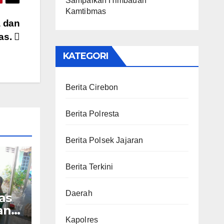
Sampaikan Himbauan
Kamtibmas
 dan
as.
KATEGORI
Berita Cirebon
Berita Polresta
Berita Polsek Jajaran
Berita Terkini
Daerah
as
an
Kapolres
a