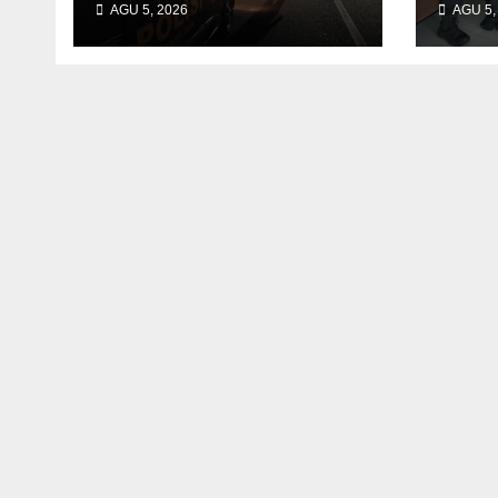
AGU 5, 2026
AGU 5,
Laksanakan Patroli
Polr
Malam
Kam