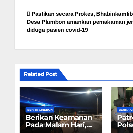
Navigasi
Pastikan secara Prokes, Bhabinkamti
Desa Plumbon amankan pemakaman je
pos
diduga pasien covid-19
Related Post
BERITA CIREBON
BERITA 
Berikan Keamanan
Patr
Pada Malam Hari,
Pols
Polsek Talun
Wuj