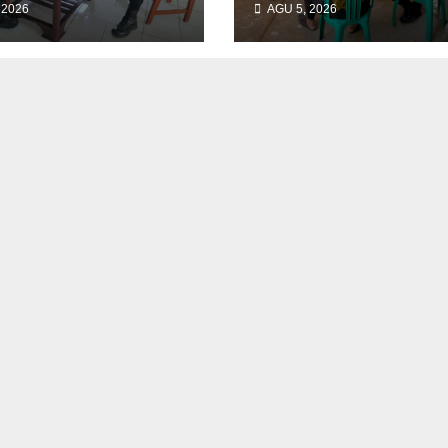
 2026
AGU 5, 2026
i Jaga
Sambangi
tibmas
Masyarakat, Ber
Himbauan
Kamtibmas