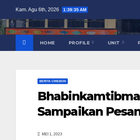
Skip
Kam. Agu 6th, 2026
1:39:36 AM
to
content
HOME
PROFILE
UNIT
BERITA CIREBON
Bhabinkamtibma
Sampaikan Pesa
MEI 1, 2023