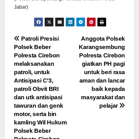
Jabar)
Navigasi
Patroli Presisi
Anggota Polsek
Polsek Beber
Karangsembung
pos
Polresta Cirebon
Polresta Cirebon
melaksanakan
giatkan PH pagi
patroli, untuk
untuk beri rasa
Antisipasi C’3,
aman dan lancar
patroli Obvit BRI
baik kepada
dan utk antisipasi
masyarakat dan
tawuran dan genk
pelajar
motor, serta bin
kamling Wil Hukum
Polsek Beber