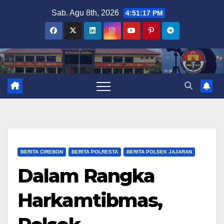
Skip
Sab. Agu 8th, 2026
4:51:18 PM
to
content
BERITA CIREBON
BERITA POLRESTA
BERITA POLSEK JAJARAN
Dalam Rangka
Harkamtibmas,