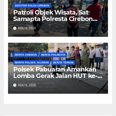
SEPUTAR POLISI CIREBON
Patroli Objek Wisata, Sat
Samapta Polresta Cirebon
Imbau Pengunjung Jaga
AGU 8, 2026
Keamanan dan Keselamatan
BERITA CIREBON
BERITA POLRESTA
BERITA POLSEK JAJARAN
BERITA TERKINI
Polsek Pabuaran Amankan
Lomba Gerak Jalan HUT ke-
81 RI, Pastikan Kegiatan
AGU 8, 2026
Berjalan Kondusif