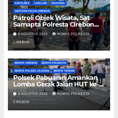
KAPOLRES
LAIN-LAIN
NASIONAL
SEPUTAR POLISI CIREBON
Patroli Objek Wisata, Sat
Samapta Polresta Cirebon
Imbau Pengunjung Jaga
8 AGUSTUS 2026
HUMAS POLRESTA
Keamanan dan Keselamatan
CIREBON
BERITA CIREBON
BERITA POLRESTA
BERITA POLSEK JAJARAN
BERITA TERKINI
Polsek Pabuaran Amankan
Lomba Gerak Jalan HUT ke-
81 RI, Pastikan Kegiatan
8 AGUSTUS 2026
HUMAS POLRESTA
Berjalan Kondusif
CIREBON
BERITA CIREBON
BERITA POLRESTA