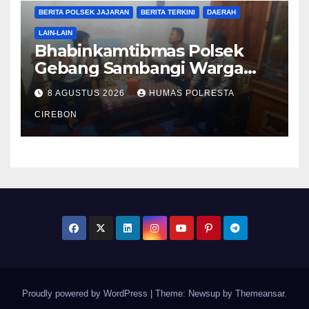
BERITA POLSEK JAJARAN
BERITA TERKINI
DAERAH
LAIN-LAIN
Bhabinkamtibmas Polsek
Gebang Sambangi Warga
Desa Gebangmekar,
8 AGUSTUS 2026
HUMAS POLRESTA
Sampaikan Pesan
Kamtibmas
CIREBON
Proudly powered by WordPress
|
Theme: Newsup by
Themeansar
.