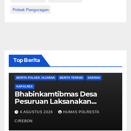
Polsek Panguragan
Top Berita
BERITA CIREBON
BERITA POLRESTA
BERITA POLSEK JAJARAN
BERITA TERKINI
DAERAH
KAPOLRES
Bhabinkamtibmas Desa
Pesuruan Laksanakan
Sambang Dialogis, Perkuat
6 AGUSTUS 2026
HUMAS POLRESTA
Sinergi dengan Masyarakat
CIREBON