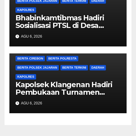
BERITA POLSEK JAJARAN
BERITA TERKINI
DAERAH
KAPOLRES
Bhabinkamtibmas Hadiri
Sosialisasi PTSL di Desa
Bodelor, Edukasi Kamtibmas
AGU 6, 2026
dan Layanan 110 Turut
Disampaikan kepada Warga
BERITA CIREBON
BERITA POLRESTA
BERITA POLSEK JAJARAN
BERITA TERKINI
DAERAH
KAPOLRES
Kapolsek Klangenan Hadiri
Pembukaan Turnamen
Sepak Bola Mini U12 Se-
AGU 6, 2026
Kecamatan Jamblang