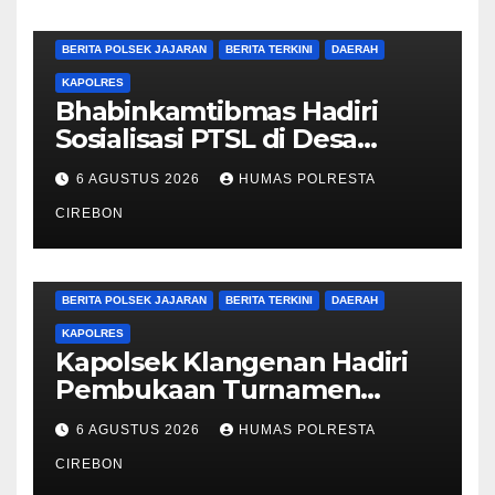
BERITA CIREBON
BERITA POLRESTA
BERITA POLSEK JAJARAN
BERITA TERKINI
DAERAH
KAPOLRES
Bhabinkamtibmas Hadiri
Sosialisasi PTSL di Desa
Bodelor, Edukasi Kamtibmas
6 AGUSTUS 2026
HUMAS POLRESTA
dan Layanan 110 Turut
Disampaikan kepada Warga
CIREBON
BERITA CIREBON
BERITA POLRESTA
BERITA POLSEK JAJARAN
BERITA TERKINI
DAERAH
KAPOLRES
Kapolsek Klangenan Hadiri
Pembukaan Turnamen
Sepak Bola Mini U12 Se-
6 AGUSTUS 2026
HUMAS POLRESTA
Kecamatan Jamblang
CIREBON