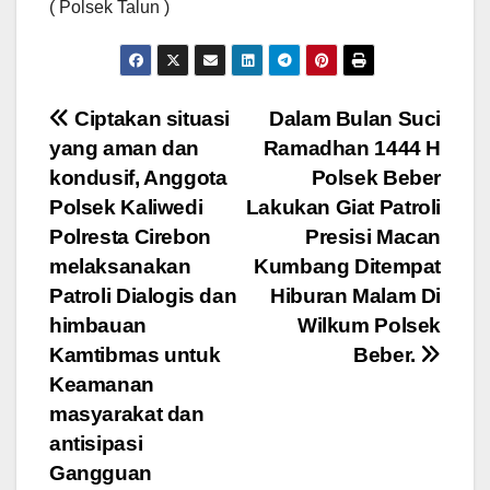
( Polsek Talun )
Navigasi
Ciptakan situasi
Dalam Bulan Suci
yang aman dan
Ramadhan 1444 H
pos
kondusif, Anggota
Polsek Beber
Polsek Kaliwedi
Lakukan Giat Patroli
Polresta Cirebon
Presisi Macan
melaksanakan
Kumbang Ditempat
Patroli Dialogis dan
Hiburan Malam Di
himbauan
Wilkum Polsek
Kamtibmas untuk
Beber.
Keamanan
masyarakat dan
antisipasi
Gangguan