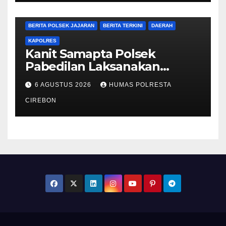
BERITA CIREBON
BERITA POLRESTA
BERITA POLSEK JAJARAN
BERITA TERKINI
DAERAH
KAPOLRES
Kanit Samapta Polsek
Pabedilan Laksanakan
Patroli Dialogis di
6 AGUSTUS 2026
HUMAS POLRESTA
Minimarket, Cegah
Gangguan Kamtibmas
CIREBON