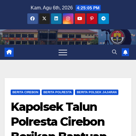
Skip
Kam. Agu 6th, 2026
4:25:05 PM
to
content
BERITA CIREBON
BERITA POLRESTA
BERITA POLSEK JAJARAN
Kapolsek Talun
Polresta Cirebon