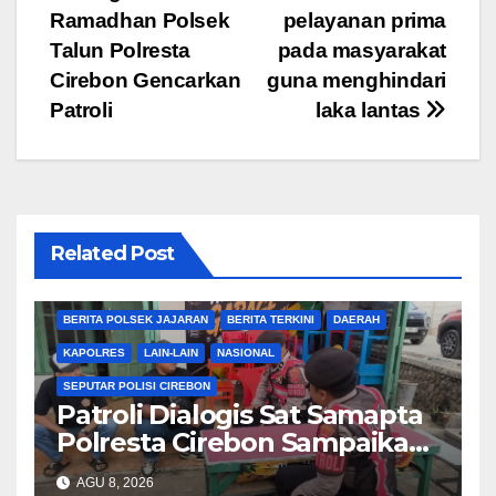
pos
Ramadhan Polsek
pelayanan prima
Talun Polresta
pada masyarakat
Cirebon Gencarkan
guna menghindari
Patroli
laka lantas
Related Post
BERITA CIREBON
BERITA POLRESTA
BERITA POLSEK JAJARAN
BERITA TERKINI
DAERAH
KAPOLRES
LAIN-LAIN
NASIONAL
SEPUTAR POLISI CIREBON
Patroli Dialogis Sat Samapta
Polresta Cirebon Sampaikan
Pesan Kamtibmas kepada
AGU 8, 2026