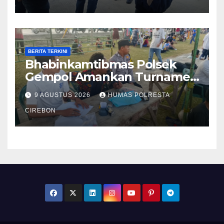
BERITA TERKINI
Bhabinkamtibmas Polsek
Gempol Amankan Turnamen
Sepak Bola Desa Ciawi,
9 AGUSTUS 2026
HUMAS POLRESTA
Wujudkan Kegiatan yang
Aman dan Kondusif
CIREBON