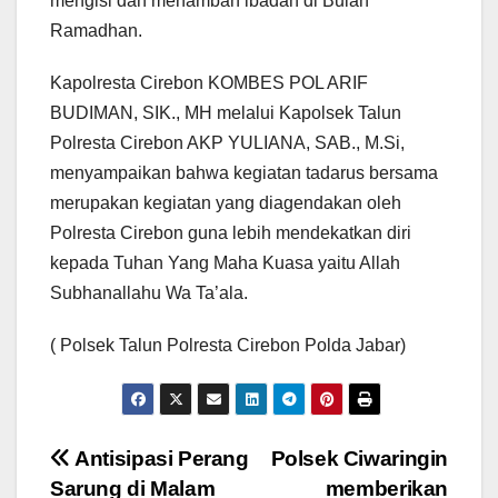
mengisi dan menambah ibadah di Bulan
Ramadhan.
Kapolresta Cirebon KOMBES POL ARIF
BUDIMAN, SIK., MH melalui Kapolsek Talun
Polresta Cirebon AKP YULIANA, SAB., M.Si,
menyampaikan bahwa kegiatan tadarus bersama
merupakan kegiatan yang diagendakan oleh
Polresta Cirebon guna lebih mendekatkan diri
kepada Tuhan Yang Maha Kuasa yaitu Allah
Subhanallahu Wa Ta’ala.
( Polsek Talun Polresta Cirebon Polda Jabar)
Navigasi
Antisipasi Perang
Polsek Ciwaringin
Sarung di Malam
memberikan