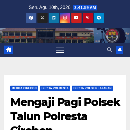
Skip
Sen. Agu 10th, 2026
3:42:00 AM
to
content
BERITA CIREBON
BERITA POLRESTA
BERITA POLSEK JAJARAN
Mengaji Pagi Polsek
Talun Polresta