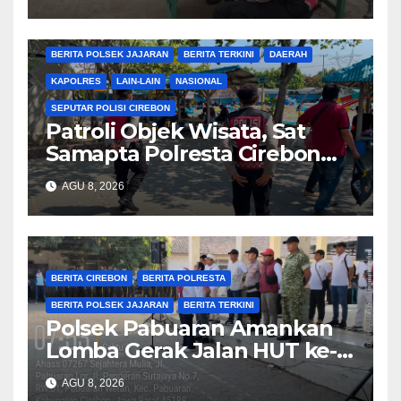
Warga
BERITA CIREBON
BERITA POLRESTA
BERITA POLSEK JAJARAN
BERITA TERKINI
DAERAH
KAPOLRES
LAIN-LAIN
NASIONAL
SEPUTAR POLISI CIREBON
Patroli Objek Wisata, Sat
Samapta Polresta Cirebon
Imbau Pengunjung Jaga
AGU 8, 2026
Keamanan dan Keselamatan
BERITA CIREBON
BERITA POLRESTA
BERITA POLSEK JAJARAN
BERITA TERKINI
Polsek Pabuaran Amankan
Lomba Gerak Jalan HUT ke-
81 RI, Pastikan Kegiatan
AGU 8, 2026
Berjalan Kondusif