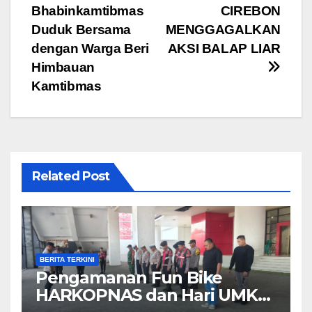
pos
Bhabinkamtibmas
CIREBON
Duduk Bersama
MENGGAGALKAN
dengan Warga Beri
AKSI BALAP LIAR
Himbauan
Kamtibmas
Related Post
BERITA TERKINI
Pengamanan Fun Bike
HARKOPNAS dan Hari UMKM