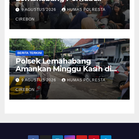
Kedekatan dengan Warga,
9 AGUSTUS 2026
HUMAS POLRESTA
Cegah Gangguan Kamtibmas
CIREBON
BERITA TERKINI
Polsek Lemahabang
Amankan Minggu Kasih di
GKI Sindanglaut, Wujud
9 AGUSTUS 2026
HUMAS POLRESTA
Kehadiran Polri Jaga
Kerukunan
CIREBON