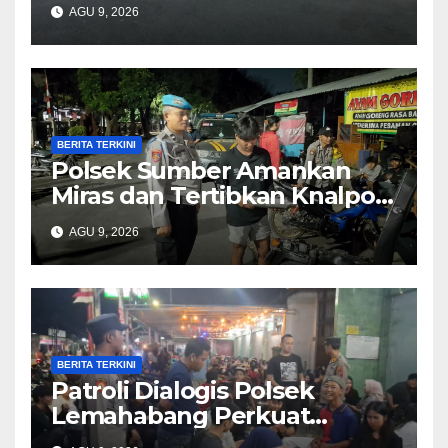
Nasional 2026, Polsek
AGU 9, 2026
Sumber Pastikan Kegiatan
Berjalan Aman dan Lancar
BERITA TERKINI
Polsek Sumber Amankan
Miras dan Tertibkan Knalpot
Bising
AGU 9, 2026
BERITA TERKINI
Patroli Dialogis Polsek
Lemahabang Perkuat
Kedekatan dengan Warga,