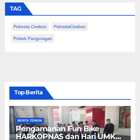
TAG
Polresta Cirebon
PolrestaCirebon
Polsek Panguragan
Top Berita
BERITA TERKINI
Pengamanan Fun Bike
HARKOPNAS dan Hari UMKM