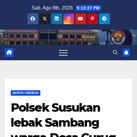
Skip
Sab. Agu 8th, 2026
5:13:28 PM
to
content
BERITA CIREBON
Polsek Susukan
lebak Sambang