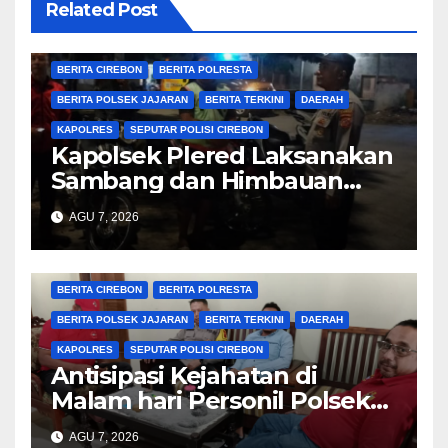
Related Post
BERITA CIREBON
BERITA POLRESTA
BERITA POLSEK JAJARAN
BERITA TERKINI
DAERAH
KAPOLRES
SEPUTAR POLISI CIREBON
Kapolsek Plered Laksanakan
Sambang dan Himbauan
Kamtibmas
AGU 7, 2026
BERITA CIREBON
BERITA POLRESTA
BERITA POLSEK JAJARAN
BERITA TERKINI
DAERAH
KAPOLRES
SEPUTAR POLISI CIREBON
Antisipasi Kejahatan di
Malam hari Personil Polsek
Plered Polresta Cirebon
AGU 7, 2026