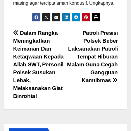
masing agar tercipta aman kondusif, Ungkapnya.
Navigasi
Dalam Rangka
Patroli Presisi
Meningkatkan
Polsek Beber
pos
Keimanan Dan
Laksanakan Patroli
Ketaqwaan Kepada
Tempat Hiburan
Allah SWT, Personil
Malam Guna Cegah
Polsek Susukan
Gangguan
Lebak,
Kamtibmas
Melaksanakan Giat
Binrohtal