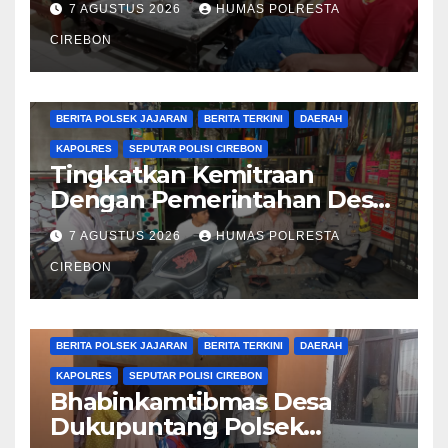
7 AGUSTUS 2026
HUMAS POLRESTA
Laksanakan Patroli
CIREBON
BERITA CIREBON
BERITA POLRESTA
BERITA POLSEK JAJARAN
BERITA TERKINI
DAERAH
KAPOLRES
SEPUTAR POLISI CIREBON
Tingkatkan Kemitraan
Dengan Pemerintahan Desa,
Bhabinkamtibmas Desa
7 AGUSTUS 2026
HUMAS POLRESTA
Cikalahang Laksanakan
Sambang Desa
CIREBON
BERITA CIREBON
BERITA POLRESTA
BERITA POLSEK JAJARAN
BERITA TERKINI
DAERAH
KAPOLRES
SEPUTAR POLISI CIREBON
Bhabinkamtibmas Desa
Dukupuntang Polsek