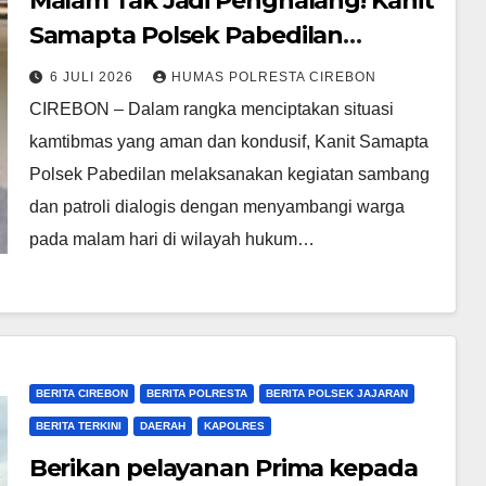
Malam Tak Jadi Penghalang! Kanit
Samapta Polsek Pabedilan
Perkuat Kamtibmas Lewat
6 JULI 2026
HUMAS POLRESTA CIREBON
Sambang dan Dialog Bersama
CIREBON – Dalam rangka menciptakan situasi
Warga
kamtibmas yang aman dan kondusif, Kanit Samapta
Polsek Pabedilan melaksanakan kegiatan sambang
dan patroli dialogis dengan menyambangi warga
pada malam hari di wilayah hukum…
BERITA CIREBON
BERITA POLRESTA
BERITA POLSEK JAJARAN
BERITA TERKINI
DAERAH
KAPOLRES
Berikan pelayanan Prima kepada