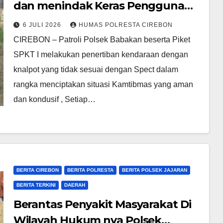
dan menindak Keras Pengguna
kendaraan berKnalpot Tidak
6 JULI 2026
HUMAS POLRESTA CIREBON
sesuai dengan spesifikasi
CIREBON – Patroli Polsek Babakan beserta Piket
(Bising/brong)
SPKT I melakukan penertiban kendaraan dengan
knalpot yang tidak sesuai dengan Spect dalam
rangka menciptakan situasi Kamtibmas yang aman
dan kondusif , Setiap…
BERITA CIREBON
BERITA POLRESTA
BERITA POLSEK JAJARAN
BERITA TERKINI
DAERAH
Berantas Penyakit Masyarakat Di
Wilayah Hukum nya Polsek