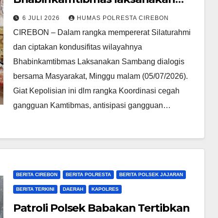
Sambang dialogis bersama Tokoh
6 JULI 2026
HUMAS POLRESTA CIREBON
Masyarakat
CIREBON – Dalam rangka mempererat Silaturahmi
dan ciptakan kondusifitas wilayahnya
Bhabinkamtibmas Laksanakan Sambang dialogis
bersama Masyarakat, Minggu malam (05/07/2026).
Giat Kepolisian ini dlm rangka Koordinasi cegah
gangguan Kamtibmas, antisipasi gangguan…
BERITA CIREBON
BERITA POLRESTA
BERITA POLSEK JAJARAN
BERITA TERKINI
DAERAH
KAPOLRES
Patroli Polsek Babakan Tertibkan