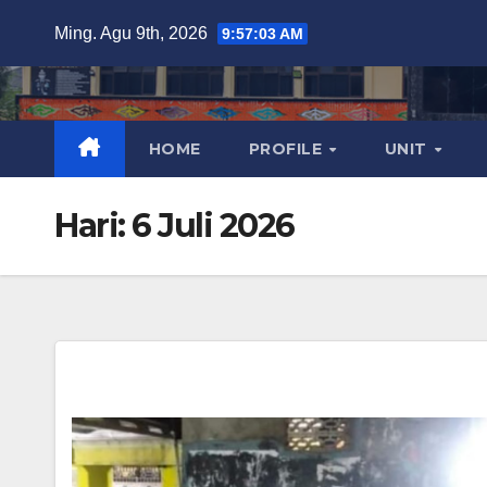
Skip
Ming. Agu 9th, 2026
9:57:04 AM
to
content
HOME
PROFILE
UNIT
Hari:
6 Juli 2026