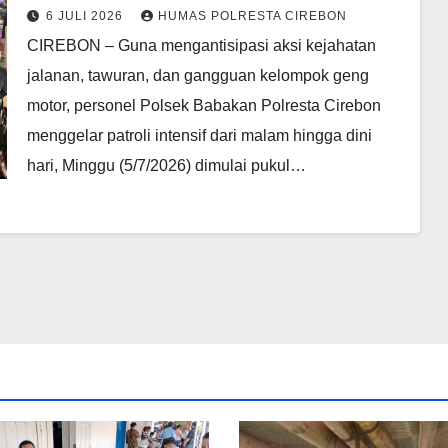
Patroli Malam hingga Dini Hari
6 JULI 2026
HUMAS POLRESTA CIREBON
CIREBON – Guna mengantisipasi aksi kejahatan
jalanan, tawuran, dan gangguan kelompok geng
motor, personel Polsek Babakan Polresta Cirebon
menggelar patroli intensif dari malam hingga dini
hari, Minggu (5/7/2026) dimulai pukul…