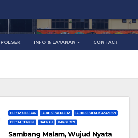
POLSEK
INFO & LAYANAN
CONTACT
BERITA CIREBON
BERITA POLRESTA
BERITA POLSEK JAJARAN
BERITA TERKINI
DAERAH
KAPOLRES
Sambang Malam, Wujud Nyata