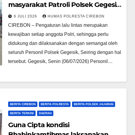
masyarakat Patroli Polsek Gegesik
Laksanakan Gatur Pagi
6 JULI 2026
HUMAS POLRESTA CIREBON
CIREBON – Pengaturan lalu lintas merupakan
kewajiban setiap anggota Polri, sehingga perlu
didukung dan dilaksanakan dengan semangat oleh
seluruh Personil Polsek Gegesik, Seiring dengan hal
tersebut. Gegesik, Senin (06/07/2026) Personil…
BERITA CIREBON
BERITA POLRESTA
BERITA POLSEK JAJARAN
BERITA TERKINI
DAERAH
Guna Cipta kondisi
Bhabinkamtibmas laksanakan