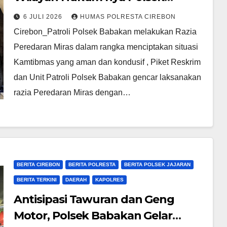
Babakan Gencar Razia Peredaran
6 JULI 2026
HUMAS POLRESTA CIREBON
Miras Pabrikan maupun Racikan/
Cirebon_Patroli Polsek Babakan melakukan Razia
oplosan
Peredaran Miras dalam rangka menciptakan situasi
Kamtibmas yang aman dan kondusif , Piket Reskrim
dan Unit Patroli Polsek Babakan gencar laksanakan
razia Peredaran Miras dengan…
BERITA CIREBON
BERITA POLRESTA
BERITA POLSEK JAJARAN
BERITA TERKINI
DAERAH
KAPOLRES
Antisipasi Tawuran dan Geng
Motor, Polsek Babakan Gelar