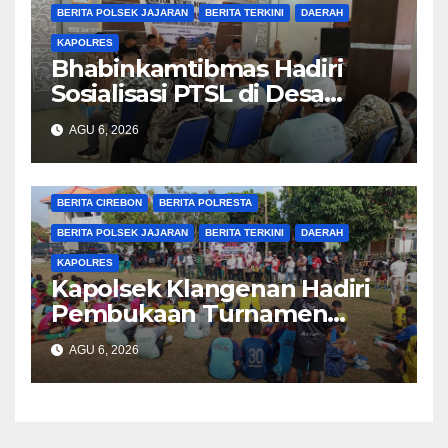
BERITA POLSEK JAJARAN
BERITA TERKINI
DAERAH
KAPOLRES
Bhabinkamtibmas Hadiri
Sosialisasi PTSL di Desa
Bodelor, Edukasi Kamtibmas
AGU 6, 2026
dan Layanan 110 Turut
Disampaikan kepada Warga
BERITA CIREBON
BERITA POLRESTA
BERITA POLSEK JAJARAN
BERITA TERKINI
DAERAH
KAPOLRES
Kapolsek Klangenan Hadiri
Pembukaan Turnamen
Sepak Bola Mini U12 Se-
AGU 6, 2026
Kecamatan Jamblang