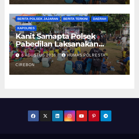
BERITA CIREBON
BERITA POLRESTA
BERITA POLSEK JAJARAN
BERITA TERKINI
DAERAH
KAPOLRES
Kanit Samapta Polsek
Pabedilan Laksanakan
Patroli Dialogis di
6 AGUSTUS 2026
HUMAS POLRESTA
Minimarket, Cegah
Gangguan Kamtibmas
CIREBON