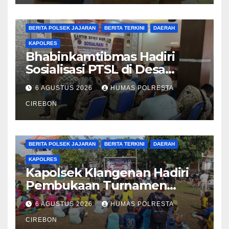
BERITA CIREBON
BERITA POLRESTA
BERITA POLSEK JAJARAN
BERITA TERKINI
DAERAH
KAPOLRES
Bhabinkamtibmas Hadiri
Sosialisasi PTSL di Desa
Bodelor, Edukasi Kamtibmas
6 AGUSTUS 2026
HUMAS POLRESTA
dan Layanan 110 Turut
Disampaikan kepada Warga
CIREBON
BERITA CIREBON
BERITA POLRESTA
BERITA POLSEK JAJARAN
BERITA TERKINI
DAERAH
KAPOLRES
Kapolsek Klangenan Hadiri
Pembukaan Turnamen
Sepak Bola Mini U12 Se-
6 AGUSTUS 2026
HUMAS POLRESTA
Kecamatan Jamblang
CIREBON