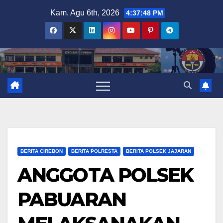
Skip
Kam. Agu 6th, 2026
4:37:49 PM
to
content
BERITA CIREBON
BERITA POLRESTA
BERITA POLSEK JAJARAN
ANGGOTA POLSEK
PABUARAN