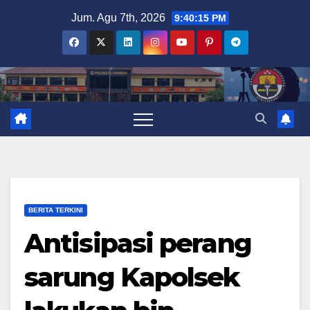
Skip
Jum. Agu 7th, 2026
9:40:16 PM
to
content
BERITA TERKINI
Antisipasi perang
sarung Kapolsek