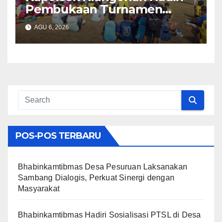
Pembukaan Turnamen
Sepak Bola Mini U12 Se-
AGU 6, 2026
Kecamatan Jamblang
POS-POS TERBARU
Bhabinkamtibmas Desa Pesuruan Laksanakan
Sambang Dialogis, Perkuat Sinergi dengan
Masyarakat
Bhabinkamtibmas Hadiri Sosialisasi PTSL di Desa