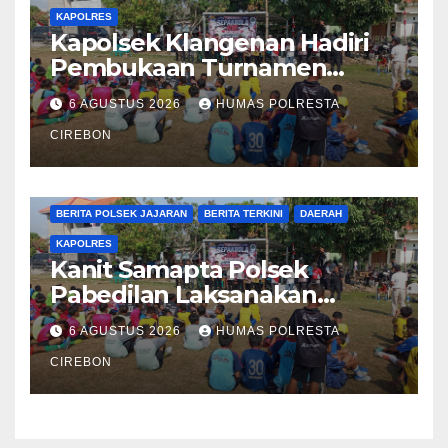
KAPOLRES
Kapolsek Klangenan Hadiri
Pembukaan Turnamen
Sepak Bola Mini U12 Se-
6 AGUSTUS 2026
HUMAS POLRESTA
Kecamatan Jamblang
CIREBON
BERITA CIREBON
BERITA POLRESTA
BERITA POLSEK JAJARAN
BERITA TERKINI
DAERAH
KAPOLRES
Kanit Samapta Polsek
Pabedilan Laksanakan
Patroli Dialogis di
6 AGUSTUS 2026
HUMAS POLRESTA
Minimarket, Cegah
Gangguan Kamtibmas
CIREBON