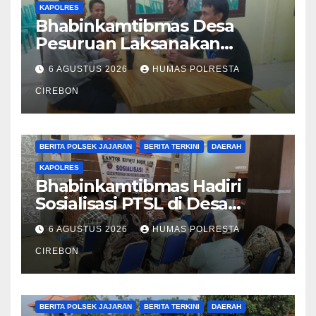
KAPOLRES
Bhabinkamtibmas Desa
Pesuruan Laksanakan
Sambang Dialogis, Perkuat
6 AGUSTUS 2026
HUMAS POLRESTA
Sinergi dengan Masyarakat
CIREBON
BERITA CIREBON
BERITA POLRESTA
BERITA POLSEK JAJARAN
BERITA TERKINI
DAERAH
KAPOLRES
Bhabinkamtibmas Hadiri
Sosialisasi PTSL di Desa
Bodelor, Edukasi Kamtibmas
6 AGUSTUS 2026
HUMAS POLRESTA
dan Layanan 110 Turut
Disampaikan kepada Warga
CIREBON
BERITA CIREBON
BERITA POLRESTA
BERITA POLSEK JAJARAN
BERITA TERKINI
DAERAH