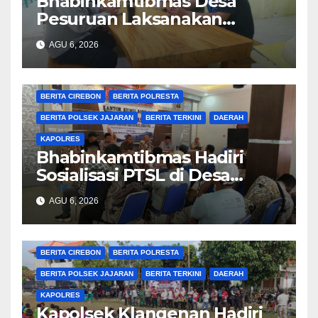
Bhabinkamtibmas Desa
Pesuruan Laksanakan
Sambang Dialogis, Perkuat
AGU 6, 2026
Sinergi dengan Masyarakat
BERITA CIREBON
BERITA POLRESTA
BERITA POLSEK JAJARAN
BERITA TERKINI
DAERAH
KAPOLRES
Bhabinkamtibmas Hadiri
Sosialisasi PTSL di Desa
Bodelor, Edukasi Kamtibmas
AGU 6, 2026
dan Layanan 110 Turut
Disampaikan kepada Warga
BERITA CIREBON
BERITA POLRESTA
BERITA POLSEK JAJARAN
BERITA TERKINI
DAERAH
KAPOLRES
Kapolsek Klangenan Hadiri