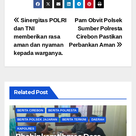
Navigasi
Sinergitas POLRI
Pam Obvit Polsek
dan TNI
Sumber Polresta
pos
memberikan rasa
Cirebon Pastikan
aman dan nyaman
Perbankan Aman
kepada warganya.
Related Post
BERITA CIREBON
BERITA POLRESTA
BERITA POLSEK JAJARAN
BERITA TERKINI
DAERAH
KAPOLRES