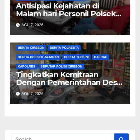
Antisipasi Kejahatan di
Malam hari Personil Polsek
Plered Polresta Cirebon
AGU 7, 2026
Laksanakan Patroli
BERITA CIREBON
BERITA POLRESTA
BERITA POLSEK JAJARAN
BERITA TERKINI
DAERAH
KAPOLRES
SEPUTAR POLISI CIREBON
Tingkatkan Kemitraan
Dengan Pemerintahan Desa,
Bhabinkamtibmas Desa
AGU 7, 2026
Cikalahang Laksanakan
Sambang Desa