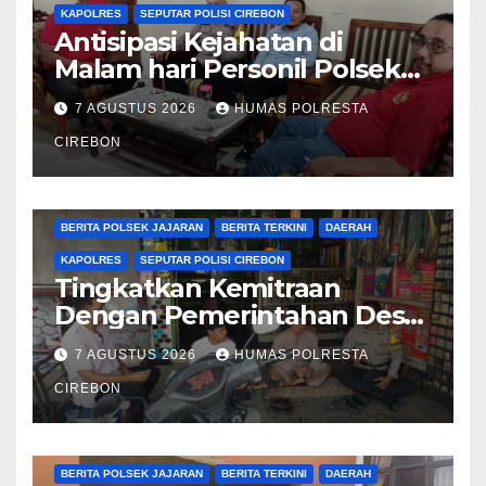
KAPOLRES
SEPUTAR POLISI CIREBON
Antisipasi Kejahatan di
Malam hari Personil Polsek
Plered Polresta Cirebon
7 AGUSTUS 2026
HUMAS POLRESTA
Laksanakan Patroli
CIREBON
BERITA CIREBON
BERITA POLRESTA
BERITA POLSEK JAJARAN
BERITA TERKINI
DAERAH
KAPOLRES
SEPUTAR POLISI CIREBON
Tingkatkan Kemitraan
Dengan Pemerintahan Desa,
Bhabinkamtibmas Desa
7 AGUSTUS 2026
HUMAS POLRESTA
Cikalahang Laksanakan
Sambang Desa
CIREBON
BERITA CIREBON
BERITA POLRESTA
BERITA POLSEK JAJARAN
BERITA TERKINI
DAERAH