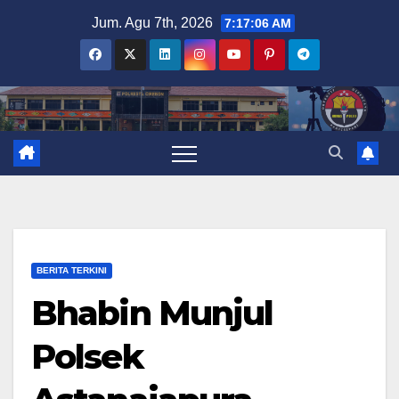
Skip
Jum. Agu 7th, 2026
7:17:07 AM
to
content
BERITA TERKINI
Bhabin Munjul
Polsek