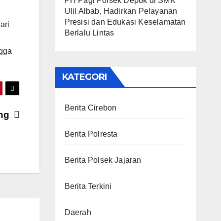
PH Pagi Polsek Depok di SMK
Ulil Albab, Hadirkan Pelayanan
Presisi dan Edukasi Keselamatan
ari
Berlalu Lintas
ngga
KATEGORI
Berita Cirebon
ang
Berita Polresta
Berita Polsek Jajaran
Berita Terkini
Daerah