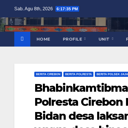
Skip
Sab. Agu 8th, 2026
6:17:35 PM
to
content
HOME
PROFILE
UNIT
BERITA CIREBON
BERITA POLRESTA
BERITA POLSEK JAJ
Bhabinkamtibmas
Polresta Cirebon
Bidan desa laksan