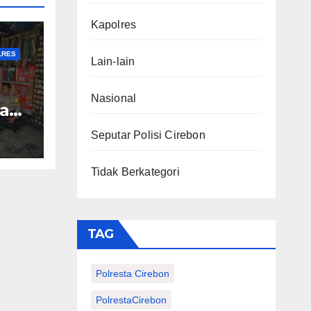
TA
Kapolres
LRES
Lain-lain
Nasional
gan
Seputar Polisi Cirebon
as
Tidak Berkategori
g
TAG
Polresta Cirebon
PolrestaCirebon