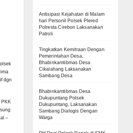
Antisipasi Kejahatan di Malam
hari Personil Polsek Plered
Polresta Cirebon Laksanakan
Patroli
Tingkatkan Kemitraan Dengan
Pemerintahan Desa,
Bhabinkamtibmas Desa
olsek
Cikalahang Laksanakan
lima
Sambang Desa
if dgn
Bhabinkamtibmas Desa
Dukupuntang Polsek
u PKK
Dukupuntang, Laksanakan
gsung
Sambang Dialogis Dengan
Warga
al –