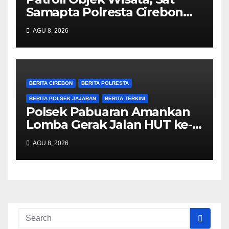
Samapta Polresta Cirebon
Imbau Pengunjung Jaga
AGU 8, 2026
Keamanan dan Keselamatan
BERITA CIREBON
BERITA POLRESTA
BERITA POLSEK JAJARAN
BERITA TERKINI
Polsek Pabuaran Amankan
Lomba Gerak Jalan HUT ke-
81 RI, Pastikan Kegiatan
AGU 8, 2026
Berjalan Kondusif