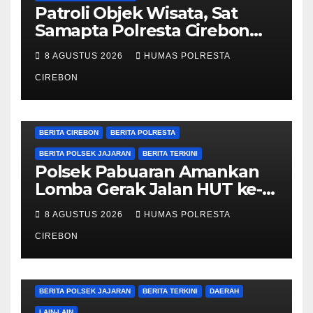
Patroli Objek Wisata, Sat
Samapta Polresta Cirebon
Imbau Pengunjung Jaga
8 AGUSTUS 2026
HUMAS POLRESTA
Keamanan dan Keselamatan
CIREBON
BERITA CIREBON
BERITA POLRESTA
BERITA POLSEK JAJARAN
BERITA TERKINI
Polsek Pabuaran Amankan
Lomba Gerak Jalan HUT ke-
81 RI, Pastikan Kegiatan
8 AGUSTUS 2026
HUMAS POLRESTA
Berjalan Kondusif
CIREBON
BERITA CIREBON
BERITA POLRESTA
BERITA POLSEK JAJARAN
BERITA TERKINI
DAERAH
LAIN-LAIN