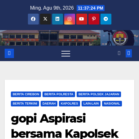
Skip
Ming. Agu 9th, 2026
11:37:24 PM
to
content
BERITA CIREBON
BERITA POLRESTA
BERITA POLSEK JAJARAN
BERITA TERKINI
DAERAH
KAPOLRES
LAIN-LAIN
NASIONAL
gopi Aspirasi
bersama Kapolsek