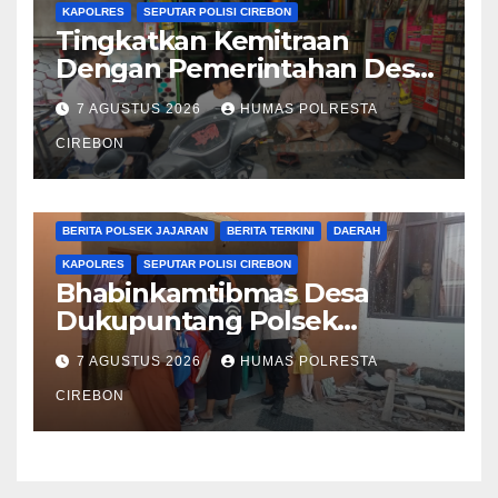
KAPOLRES
SEPUTAR POLISI CIREBON
Tingkatkan Kemitraan
Dengan Pemerintahan Desa,
Bhabinkamtibmas Desa
7 AGUSTUS 2026
HUMAS POLRESTA
Cikalahang Laksanakan
Sambang Desa
CIREBON
BERITA CIREBON
BERITA POLRESTA
BERITA POLSEK JAJARAN
BERITA TERKINI
DAERAH
KAPOLRES
SEPUTAR POLISI CIREBON
Bhabinkamtibmas Desa
Dukupuntang Polsek
Dukupuntang, Laksanakan
7 AGUSTUS 2026
HUMAS POLRESTA
Sambang Dialogis Dengan
Warga
CIREBON