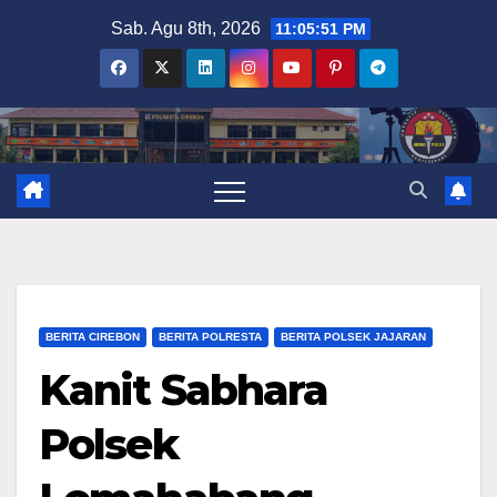
Skip
Sab. Agu 8th, 2026
11:05:51 PM
to
content
BERITA CIREBON
BERITA POLRESTA
BERITA POLSEK JAJARAN
Kanit Sabhara
Polsek