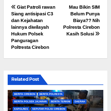
Navigasi
Giat Patroli rawan
Mau Bikin SIM
Siang antisipasi C3
Belum Punya
pos
dan Kejahatan
Biaya?? Nih
lainnya diwilayah
Polresta Cirebon
Hukum Polsek
Kasih Solusi
Panguragan
Poltresta Cirebon
Related Post
BERITA CIREBON
BERITA POLRESTA
BERITA POLSEK JAJARAN
BERITA TERKINI
DAERAH
KAPOLRES
SEPUTAR POLISI CIREBON