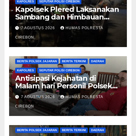
KAPOLRES
SEPUTAR POLISI CIREBON
Kapolsek Plered Laksanakan
Sambang dan Himbauan
Kamtibmas
7 AGUSTUS 2026
HUMAS POLRESTA
CIREBON
BERITA CIREBON
BERITA POLRESTA
BERITA POLSEK JAJARAN
BERITA TERKINI
DAERAH
KAPOLRES
SEPUTAR POLISI CIREBON
Antisipasi Kejahatan di
Malam hari Personil Polsek
Plered Polresta Cirebon
7 AGUSTUS 2026
HUMAS POLRESTA
Laksanakan Patroli
CIREBON
BERITA CIREBON
BERITA POLRESTA
BERITA POLSEK JAJARAN
BERITA TERKINI
DAERAH