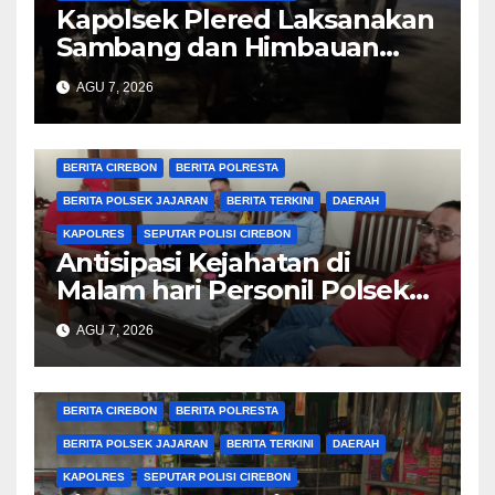
Kapolsek Plered Laksanakan
Sambang dan Himbauan
Kamtibmas
AGU 7, 2026
BERITA CIREBON
BERITA POLRESTA
BERITA POLSEK JAJARAN
BERITA TERKINI
DAERAH
KAPOLRES
SEPUTAR POLISI CIREBON
Antisipasi Kejahatan di
Malam hari Personil Polsek
Plered Polresta Cirebon
AGU 7, 2026
Laksanakan Patroli
BERITA CIREBON
BERITA POLRESTA
BERITA POLSEK JAJARAN
BERITA TERKINI
DAERAH
KAPOLRES
SEPUTAR POLISI CIREBON