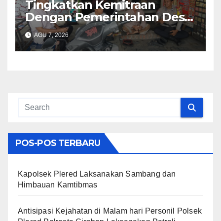
Tingkatkan Kemitraan
Dengan Pemerintahan Desa,
Bhabinkamtibmas Desa
AGU 7, 2026
Cikalahang Laksanakan
Sambang Desa
POS-POS TERBARU
Kapolsek Plered Laksanakan Sambang dan
Himbauan Kamtibmas
Antisipasi Kejahatan di Malam hari Personil Polsek