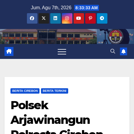
Skip
Jum. Agu 7th, 2026
8:33:33 AM
to
content
BERITA CIREBON
BERITA TERKINI
Polsek
Arjawinangun