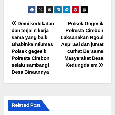
Navigasi
Demi kedekatan
Polsek Gegesik
dan terjalin kerja
Polresta Cirebon
pos
sama yang baik
Laksanakan Ngopi
Bhabinkamtibmas
Aspirasi dan jumat
Polsek gegesik
curhat Bersama
Polresta Cirebon
Masyarakat Desa
selalu sambangi
Kedungdalem
Desa Binaannya
Related Post