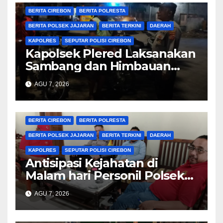
BERITA CIREBON
BERITA POLRESTA
BERITA POLSEK JAJARAN
BERITA TERKINI
DAERAH
KAPOLRES
SEPUTAR POLISI CIREBON
Kapolsek Plered Laksanakan
Sambang dan Himbauan
Kamtibmas
AGU 7, 2026
BERITA CIREBON
BERITA POLRESTA
BERITA POLSEK JAJARAN
BERITA TERKINI
DAERAH
KAPOLRES
SEPUTAR POLISI CIREBON
Antisipasi Kejahatan di
Malam hari Personil Polsek
Plered Polresta Cirebon
AGU 7, 2026
Laksanakan Patroli