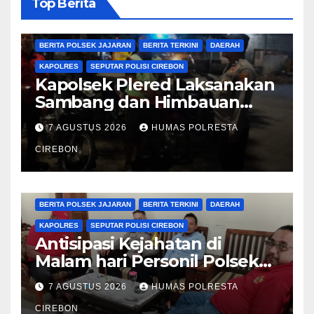
Top Berita
BERITA CIREBON
BERITA POLRESTA
BERITA POLSEK JAJARAN
BERITA TERKINI
DAERAH
KAPOLRES
SEPUTAR POLISI CIREBON
Kapolsek Plered Laksanakan
Sambang dan Himbauan
Kamtibmas
7 AGUSTUS 2026
HUMAS POLRESTA
CIREBON
BERITA CIREBON
BERITA POLRESTA
BERITA POLSEK JAJARAN
BERITA TERKINI
DAERAH
KAPOLRES
SEPUTAR POLISI CIREBON
Antisipasi Kejahatan di
Malam hari Personil Polsek
Plered Polresta Cirebon
7 AGUSTUS 2026
HUMAS POLRESTA
Laksanakan Patroli
CIREBON