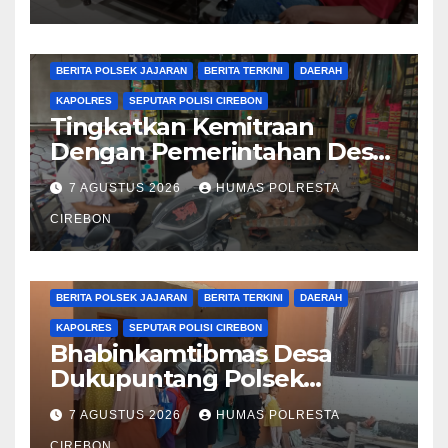
BERITA CIREBON
BERITA POLRESTA
BERITA POLSEK JAJARAN
BERITA TERKINI
DAERAH
KAPOLRES
SEPUTAR POLISI CIREBON
Tingkatkan Kemitraan
Dengan Pemerintahan Desa,
Bhabinkamtibmas Desa
7 AGUSTUS 2026
HUMAS POLRESTA
Cikalahang Laksanakan
Sambang Desa
CIREBON
BERITA CIREBON
BERITA POLRESTA
BERITA POLSEK JAJARAN
BERITA TERKINI
DAERAH
KAPOLRES
SEPUTAR POLISI CIREBON
Bhabinkamtibmas Desa
Dukupuntang Polsek
Dukupuntang, Laksanakan
7 AGUSTUS 2026
HUMAS POLRESTA
Sambang Dialogis Dengan
CIREBON