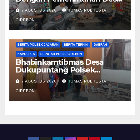
Bhabinkamtibmas Desa
7 AGUSTUS 2026
HUMAS POLRESTA
Cikalahang Laksanakan
Sambang Desa
CIREBON
BERITA CIREBON
BERITA POLRESTA
BERITA POLSEK JAJARAN
BERITA TERKINI
DAERAH
KAPOLRES
SEPUTAR POLISI CIREBON
Bhabinkamtibmas Desa
Dukupuntang Polsek
Dukupuntang, Laksanakan
7 AGUSTUS 2026
HUMAS POLRESTA
Sambang Dialogis Dengan
Warga
CIREBON