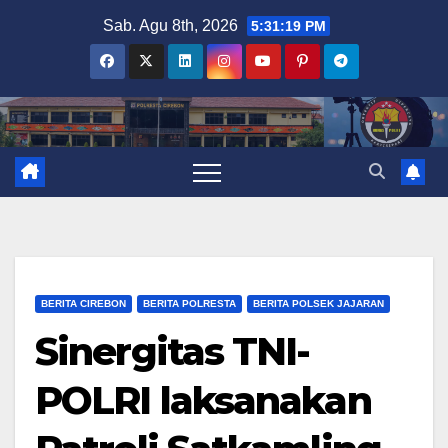
Skip
Sab. Agu 8th, 2026
5:31:20 PM
to
content
BERITA CIREBON
BERITA POLRESTA
BERITA POLSEK JAJARAN
Sinergitas TNI-
POLRI laksanakan