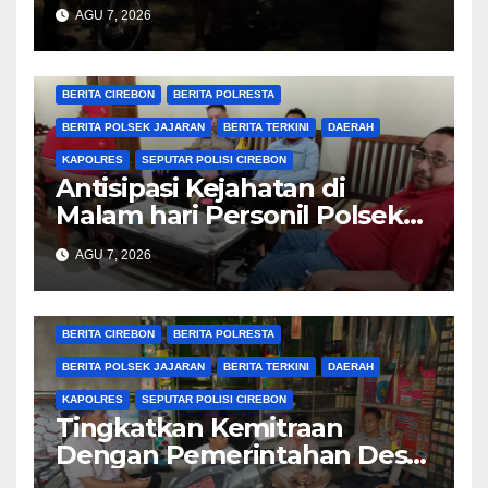
Kamtibmas
AGU 7, 2026
BERITA CIREBON
BERITA POLRESTA
BERITA POLSEK JAJARAN
BERITA TERKINI
DAERAH
KAPOLRES
SEPUTAR POLISI CIREBON
Antisipasi Kejahatan di
Malam hari Personil Polsek
Plered Polresta Cirebon
AGU 7, 2026
Laksanakan Patroli
BERITA CIREBON
BERITA POLRESTA
BERITA POLSEK JAJARAN
BERITA TERKINI
DAERAH
KAPOLRES
SEPUTAR POLISI CIREBON
Tingkatkan Kemitraan
Dengan Pemerintahan Desa,
Bhabinkamtibmas Desa