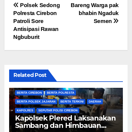
Navigasi
Polsek Sedong
Bareng Warga pak
Polresta Cirebon
bhabin Ngaduk
pos
Patroli Sore
Semen
Antisipasi Rawan
Ngbuburit
Related Post
BERITA CIREBON
BERITA POLRESTA
BERITA POLSEK JAJARAN
BERITA TERKINI
DAERAH
KAPOLRES
SEPUTAR POLISI CIREBON
Kapolsek Plered Laksanakan
Sambang dan Himbauan