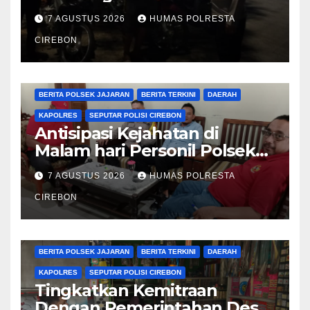
Kamtibmas
7 AGUSTUS 2026
HUMAS POLRESTA
CIREBON
BERITA CIREBON
BERITA POLRESTA
BERITA POLSEK JAJARAN
BERITA TERKINI
DAERAH
KAPOLRES
SEPUTAR POLISI CIREBON
Antisipasi Kejahatan di
Malam hari Personil Polsek
Plered Polresta Cirebon
7 AGUSTUS 2026
HUMAS POLRESTA
Laksanakan Patroli
CIREBON
BERITA CIREBON
BERITA POLRESTA
BERITA POLSEK JAJARAN
BERITA TERKINI
DAERAH
KAPOLRES
SEPUTAR POLISI CIREBON
Tingkatkan Kemitraan
Dengan Pemerintahan Desa,