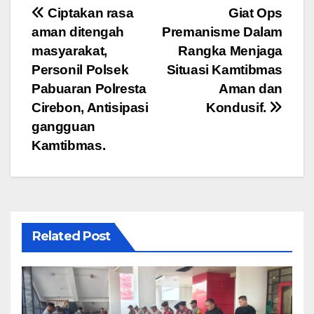
Navigasi
Ciptakan rasa
Giat Ops
aman ditengah
Premanisme Dalam
pos
masyarakat,
Rangka Menjaga
Personil Polsek
Situasi Kamtibmas
Pabuaran Polresta
Aman dan
Cirebon, Antisipasi
Kondusif.
gangguan
Kamtibmas.
Related Post