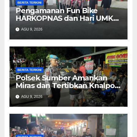
BERITA TERKINI
Pengamanan Fun Bike
HARKOPNAS dan Hari UMKM
Nasional 2026, Polsek
AGU 9, 2026
Sumber Pastikan Kegiatan
Berjalan Aman dan Lancar
BERITA TERKINI
Polsek Sumber Amankan
Miras dan Tertibkan Knalpot
Bising
AGU 9, 2026