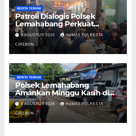
BERITA TERKINI
Patroli Dialogis Polsek
Lemahabang Perkuat
Kedekatan dengan Warga,
9 AGUSTUS 2026
HUMAS POLRESTA
Cegah Gangguan Kamtibmas
CIREBON
BERITA TERKINI
Polsek Lemahabang
Amankan Minggu Kasih di
GKI Sindanglaut, Wujud
9 AGUSTUS 2026
HUMAS POLRESTA
Kehadiran Polri Jaga
Kerukunan
CIREBON