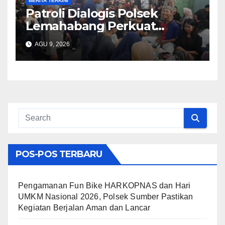
BERITA TERKINI
Patroli Dialogis Polsek
Lemahabang Perkuat
Kedekatan dengan Warga,
AGU 9, 2026
Cegah Gangguan
Kamtibmas
POS-POS TERBARU
Pengamanan Fun Bike HARKOPNAS dan Hari
UMKM Nasional 2026, Polsek Sumber Pastikan
Kegiatan Berjalan Aman dan Lancar