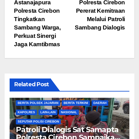
Astanajapura
Polresta Cirebon
pos
Polresta Cirebon
Pererat Kemitraan
Tingkatkan
Melalui Patroli
Sambang Warga,
Sambang Dialogis
Perkuat Sinergi
Jaga Kamtibmas
Related Post
BERITA CIREBON
BERITA POLRESTA
BERITA POLSEK JAJARAN
BERITA TERKINI
DAERAH
KAPOLRES
LAIN-LAIN
NASIONAL
SEPUTAR POLISI CIREBON
Patroli Dialogis Sat Samapta
Polresta Cirebon Sampaikan