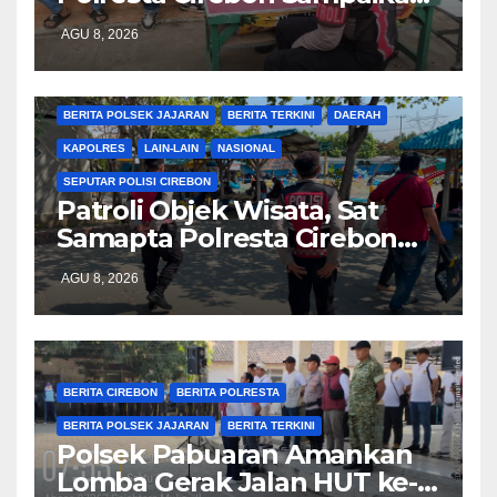
Pesan Kamtibmas kepada
AGU 8, 2026
Warga
BERITA CIREBON
BERITA POLRESTA
BERITA POLSEK JAJARAN
BERITA TERKINI
DAERAH
KAPOLRES
LAIN-LAIN
NASIONAL
SEPUTAR POLISI CIREBON
Patroli Objek Wisata, Sat
Samapta Polresta Cirebon
Imbau Pengunjung Jaga
AGU 8, 2026
Keamanan dan Keselamatan
BERITA CIREBON
BERITA POLRESTA
BERITA POLSEK JAJARAN
BERITA TERKINI
Polsek Pabuaran Amankan
Lomba Gerak Jalan HUT ke-