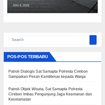
81 RI, Pastikan Kegiatan
AGU 8, 2026
Berjalan Kondusif
POS-POS TERBARU
Patroli Dialogis Sat Samapta Polresta Cirebon
Sampaikan Pesan Kamtibmas kepada Warga
Patroli Objek Wisata, Sat Samapta Polresta
Cirebon Imbau Pengunjung Jaga Keamanan dan
Keselamatan