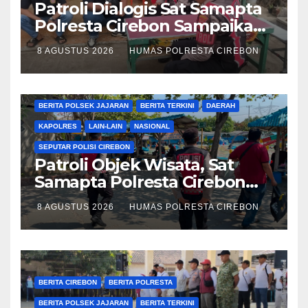
Patroli Dialogis Sat Samapta
Polresta Cirebon Sampaikan
Pesan Kamtibmas kepada
8 AGUSTUS 2026
HUMAS POLRESTA CIREBON
Warga
BERITA CIREBON
BERITA POLRESTA
BERITA POLSEK JAJARAN
BERITA TERKINI
DAERAH
KAPOLRES
LAIN-LAIN
NASIONAL
SEPUTAR POLISI CIREBON
Patroli Objek Wisata, Sat
Samapta Polresta Cirebon
Imbau Pengunjung Jaga
8 AGUSTUS 2026
HUMAS POLRESTA CIREBON
Keamanan dan Keselamatan
BERITA CIREBON
BERITA POLRESTA
BERITA POLSEK JAJARAN
BERITA TERKINI