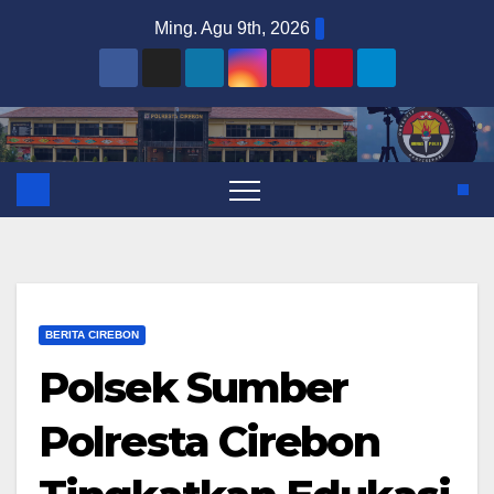
Skip
Ming. Agu 9th, 2026
to
content
BERITA CIREBON
Polsek Sumber
Polresta Cirebon