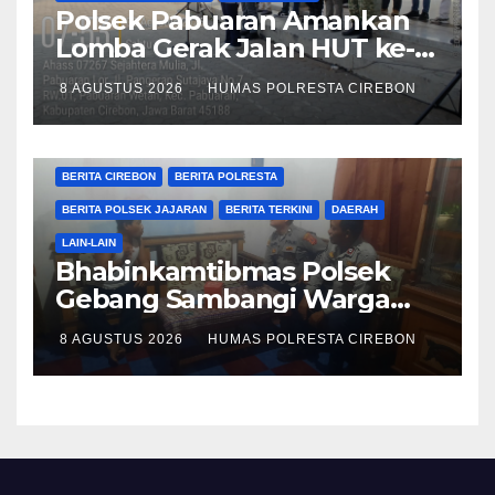
Polsek Pabuaran Amankan
Lomba Gerak Jalan HUT ke-
81 RI, Pastikan Kegiatan
8 AGUSTUS 2026
HUMAS POLRESTA CIREBON
Berjalan Kondusif
BERITA CIREBON
BERITA POLRESTA
BERITA POLSEK JAJARAN
BERITA TERKINI
DAERAH
LAIN-LAIN
Bhabinkamtibmas Polsek
Gebang Sambangi Warga
Desa Gebangmekar,
8 AGUSTUS 2026
HUMAS POLRESTA CIREBON
Sampaikan Pesan
Kamtibmas